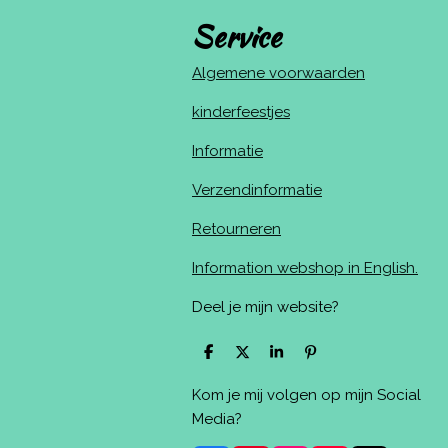
Service
Algemene voorwaarden
kinderfeestjes
Informatie
Verzendinformatie
Retourneren
Information webshop in English.
Deel je mijn website?
D
D
S
P
e
e
h
i
l
e
a
n
Kom je mij volgen op mijn Social
e
l
r
n
n
e
e
Media?
n