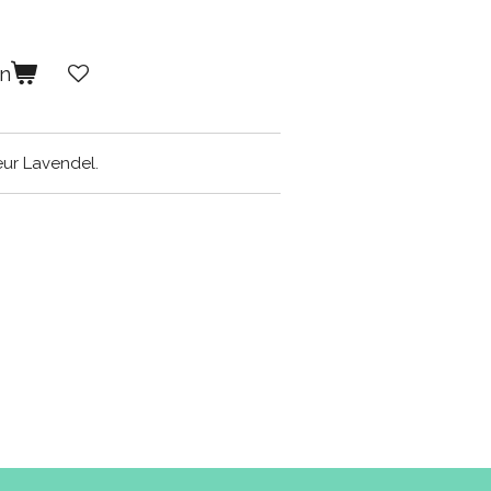
en
eur Lavendel.