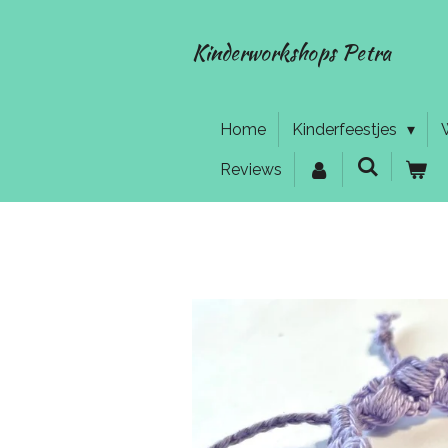
Ga
direct
Kinderworkshops Petra
naar
de
hoofdinhoud
Home
Kinderfeestjes
Reviews