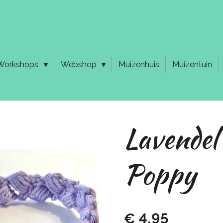
Workshops
Webshop
Muizenhuis
Muizentuin
Lavendel
Poppy
€ 4,95