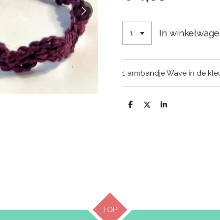
In winkelwag
1 armbandje Wave in de kle
D
D
S
e
e
h
l
e
a
e
l
r
n
e
TOP