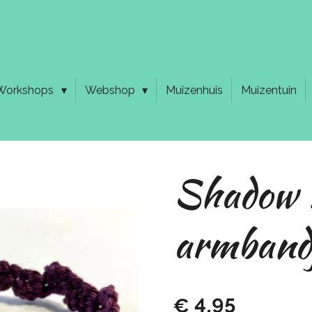
Workshops
Webshop
Muizenhuis
Muizentuin
Shadow 
armband
€ 4,95