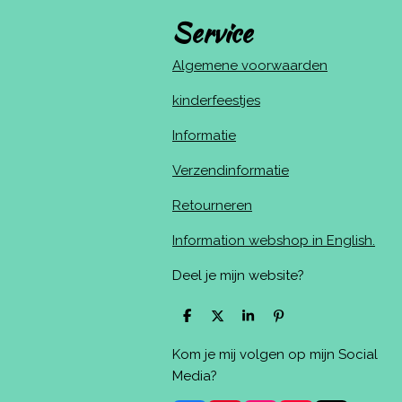
Service
Algemene voorwaarden
kinderfeestjes
Informatie
Verzendinformatie
Retourneren
Information webshop in English.
Deel je mijn website?
D
D
S
P
e
e
h
i
l
e
a
n
Kom je mij volgen op mijn Social
e
l
r
n
n
e
e
Media?
n