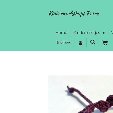
Ga
direct
Kinderworkshops Petra
naar
de
hoofdinhoud
Home
Kinderfeestjes
Reviews