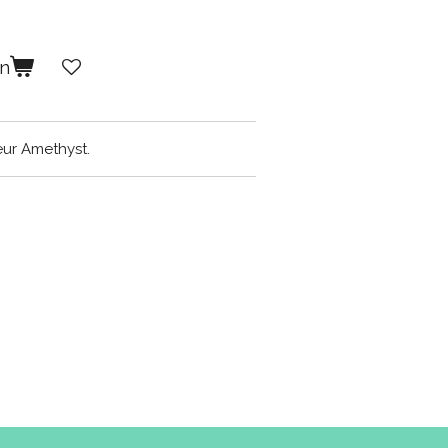
en
eur Amethyst.