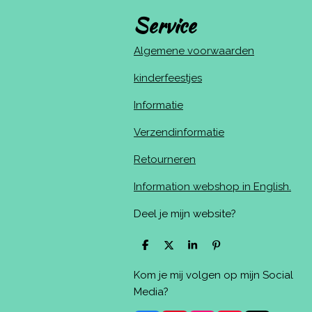
Service
Algemene voorwaarden
kinderfeestjes
Informatie
Verzendinformatie
Retourneren
Information webshop in English.
Deel je mijn website?
D
D
S
P
e
e
h
i
l
e
a
n
Kom je mij volgen op mijn Social
e
l
r
n
n
e
e
Media?
n