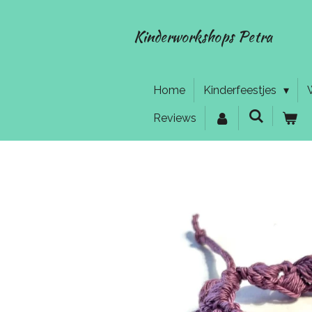
Ga
direct
Kinderworkshops Petra
naar
de
hoofdinhoud
Home
Kinderfeestjes
Reviews