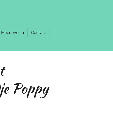
Meer over
Contact
t
je Poppy