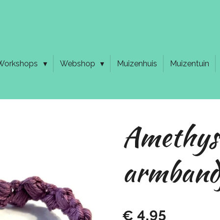
Workshops
Webshop
Muizenhuis
Muizentuin
Amethys
armband
€ 4,95