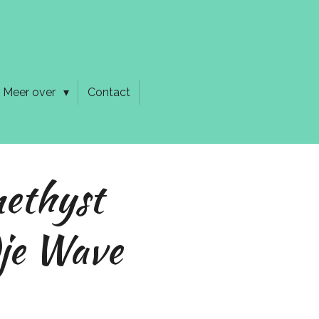
Meer over
Contact
ethyst
je Wave