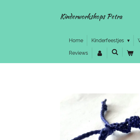
Ga
direct
Kinderworkshops Petra
naar
de
hoofdinhoud
Home
Kinderfeestjes
Reviews