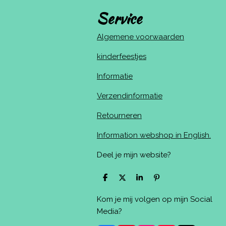
Service
Algemene voorwaarden
kinderfeestjes
Informatie
Verzendinformatie
Retourneren
Information webshop in English.
Deel je mijn website?
D
D
S
P
e
e
h
i
l
e
a
n
Kom je mij volgen op mijn Social
e
l
r
n
n
e
e
Media?
n