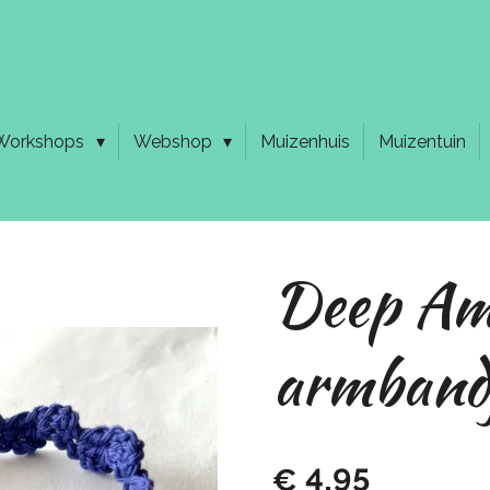
Workshops
Webshop
Muizenhuis
Muizentuin
Deep Am
armband
€ 4,95