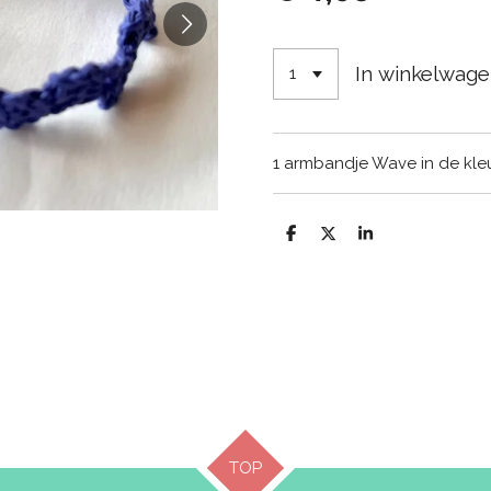
In winkelwag
1 armbandje Wave in de kle
D
D
S
e
e
h
l
e
a
e
l
r
n
e
TOP