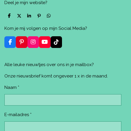
Deel je mijn website?
D
D
S
P
D
e
e
h
i
e
l
e
a
n
l
Kom je mij volgen op mijn Social Media?
e
l
r
n
e
n
e
e
n
n
F
P
I
Y
T
a
i
n
o
i
c
n
s
u
k
e
t
t
T
T
Alle leuke nieuwtjes over ons in je mailbox?
b
e
a
u
o
o
r
g
b
k
o
e
r
e
Onze nieuwsbrief komt ongeveer 1 x in de maand.
k
s
a
t
m
Naam *
E-mailadres *