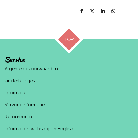
D
D
S
D
e
e
h
e
l
e
a
l
e
l
r
e
n
e
n
TOP
Service
Algemene voorwaarden
kinderfeestjes
Informatie
Verzendinformatie
Retourneren
Information webshop in English.