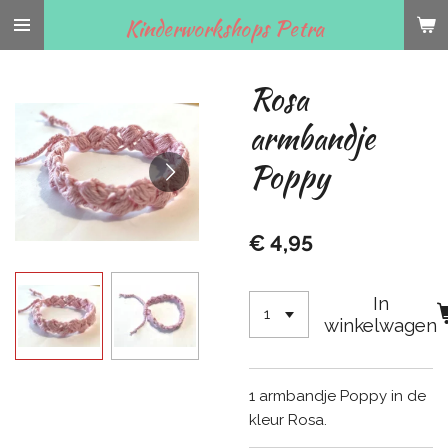
Ga
Kinderworkshops Petra
direct
naar
Rosa
de
hoofdinhoud
armbandje
Poppy
€ 4,95
In
winkelwagen
1 armbandje Poppy in de
kleur Rosa.