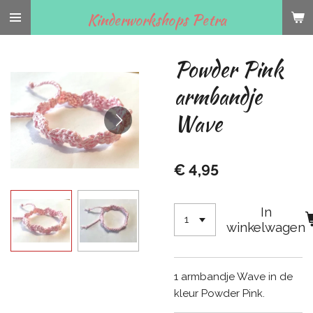
Ga
Kinderworkshops Petra
direct
naar
Powder Pink
de
hoofdinhoud
armbandje
Wave
€ 4,95
In
winkelwagen
1 armbandje Wave in de
kleur Powder Pink.