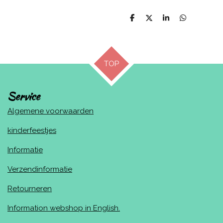
D
D
S
D
e
e
h
e
l
e
a
l
e
l
r
e
n
e
n
TOP
Service
Algemene voorwaarden
kinderfeestjes
Informatie
Verzendinformatie
Retourneren
Information webshop in English.