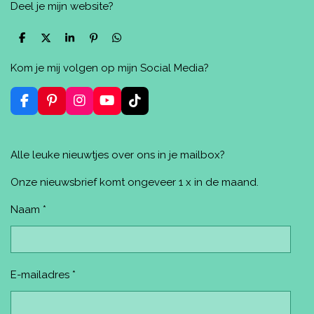
Deel je mijn website?
D
D
S
P
D
e
e
h
i
e
l
e
a
n
l
Kom je mij volgen op mijn Social Media?
e
l
r
n
e
n
e
e
n
n
F
P
I
Y
T
a
i
n
o
i
c
n
s
u
k
e
t
t
T
T
Alle leuke nieuwtjes over ons in je mailbox?
b
e
a
u
o
o
r
g
b
k
o
e
r
e
Onze nieuwsbrief komt ongeveer 1 x in de maand.
k
s
a
t
m
Naam *
E-mailadres *