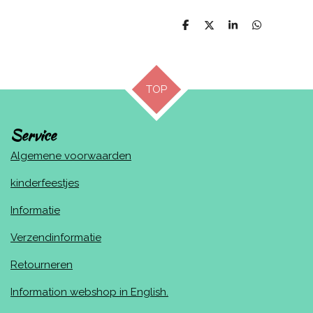
D
D
S
D
e
e
h
e
l
e
a
l
e
l
r
e
n
e
n
TOP
Service
Algemene voorwaarden
kinderfeestjes
Informatie
Verzendinformatie
Retourneren
Information webshop in English.