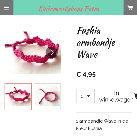
Ga
Kinderworkshops Petra
direct
naar
Fushia
de
hoofdinhoud
armbandje
Wave
€ 4,95
In
winkelwagen
1 armbandje Wave in de
kleur Fushia.