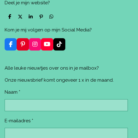
Deel je mijn website?
D
D
S
P
D
e
e
h
i
e
l
e
a
n
l
Kom je mij volgen op mijn Social Media?
e
l
r
n
e
n
e
e
n
n
F
P
I
Y
T
a
i
n
o
i
c
n
s
u
k
e
t
t
T
T
Alle leuke nieuwtjes over ons in je mailbox?
b
e
a
u
o
o
r
g
b
k
o
e
r
e
Onze nieuwsbrief komt ongeveer 1 x in de maand.
k
s
a
t
m
Naam *
E-mailadres *