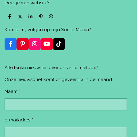
Deel je mijn website?
D
D
S
P
D
e
e
h
i
e
l
e
a
n
l
Kom je mij volgen op mijn Social Media?
e
l
r
n
e
n
e
e
n
n
F
P
I
Y
T
a
i
n
o
i
c
n
s
u
k
e
t
t
T
T
Alle leuke nieuwtjes over ons in je mailbox?
b
e
a
u
o
o
r
g
b
k
o
e
r
e
Onze nieuwsbrief komt ongeveer 1 x in de maand.
k
s
a
t
m
Naam *
E-mailadres *