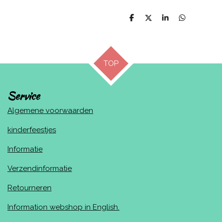
D
D
S
D
e
e
h
e
l
e
a
l
e
l
r
e
n
e
n
TOP
Service
Algemene voorwaarden
kinderfeestjes
Informatie
Verzendinformatie
Retourneren
Information webshop in English.