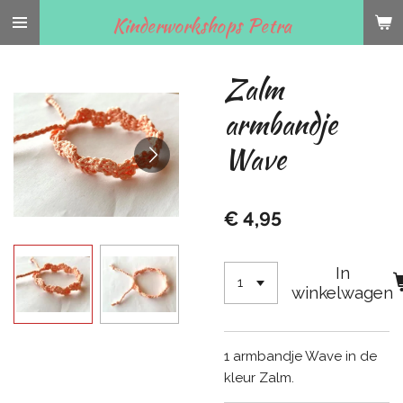
Ga
Kinderworkshops Petra
direct
naar
Zalm
de
hoofdinhoud
armbandje
Wave
€ 4,95
In
winkelwagen
1 armbandje Wave in de
kleur Zalm.