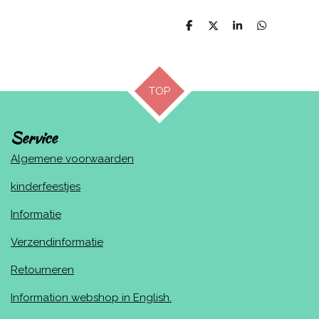
D
D
S
D
e
e
h
e
l
e
a
l
e
l
r
e
n
e
n
TOP
Service
Algemene voorwaarden
kinderfeestjes
Informatie
Verzendinformatie
Retourneren
Information webshop in English.