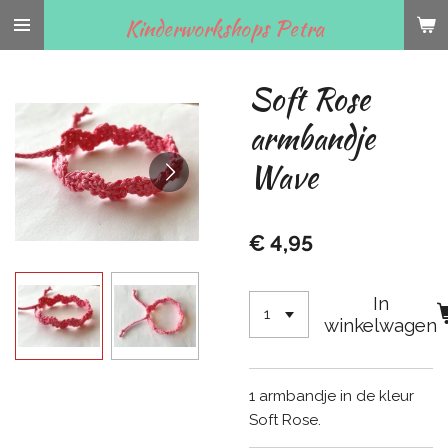
Ga
Kinderworkshops Petra
direct
naar
Soft Rose
de
hoofdinhoud
armbandje
Wave
€ 4,95
In
winkelwagen
1 armbandje in de kleur
Soft Rose.