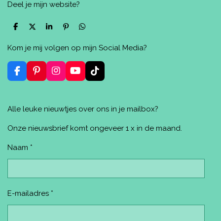
Deel je mijn website?
D
D
S
P
D
e
e
h
i
e
l
e
a
n
l
Kom je mij volgen op mijn Social Media?
e
l
r
n
e
n
e
e
n
n
F
P
I
Y
T
a
i
n
o
i
c
n
s
u
k
e
t
t
T
T
Alle leuke nieuwtjes over ons in je mailbox?
b
e
a
u
o
o
r
g
b
k
o
e
r
e
Onze nieuwsbrief komt ongeveer 1 x in de maand.
k
s
a
t
m
Naam *
E-mailadres *