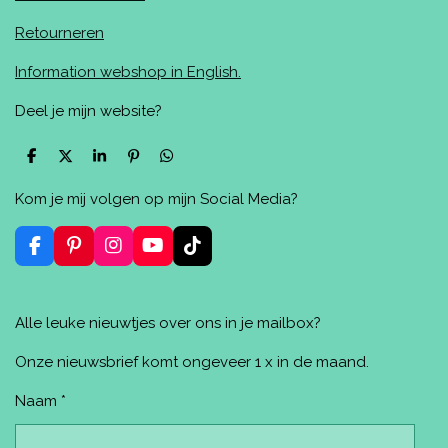
Retourneren
Information webshop in English.
Deel je mijn website?
D
D
S
P
D
e
e
h
i
e
l
e
a
n
l
Kom je mij volgen op mijn Social Media?
e
l
r
n
e
n
e
e
n
n
F
P
I
Y
T
a
i
n
o
i
c
n
s
u
k
e
t
t
T
T
Alle leuke nieuwtjes over ons in je mailbox?
b
e
a
u
o
o
r
g
b
k
o
e
r
e
Onze nieuwsbrief komt ongeveer 1 x in de maand.
k
s
a
t
m
Naam *