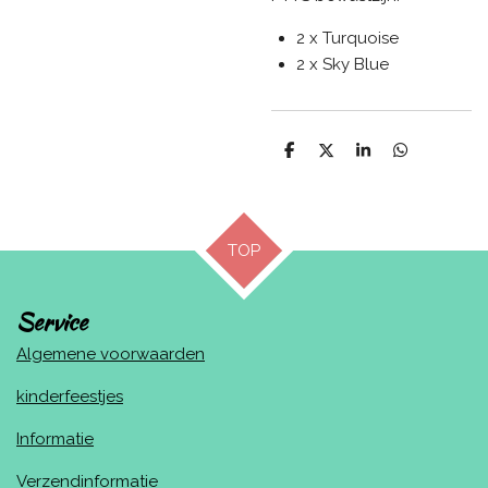
2 x Turquoise
2 x Sky Blue
D
D
S
D
e
e
h
e
l
e
a
l
e
l
r
e
n
e
n
TOP
Service
Algemene voorwaarden
kinderfeestjes
Informatie
Verzendinformatie