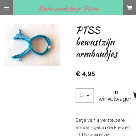
Ga
Kinderworkshops Petra
direct
naar
PTSS
de
hoofdinhoud
bewustzijn
armbandjes
€ 4,95
In
winkelwagen
Setje van 4 verstelbare
armbandjes in de kleuren
PTTS bewustzijn: