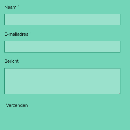
k
s
a
t
m
Naam *
E-mailadres *
Bericht
Verzenden