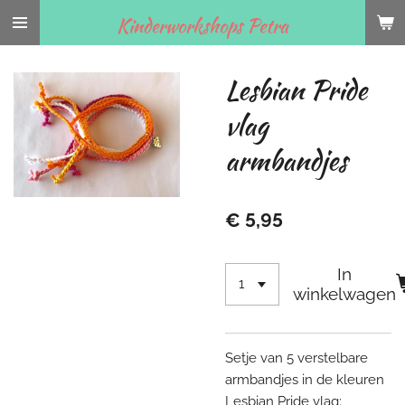
Ga
Kinderworkshops Petra
direct
naar
Lesbian Pride
de
hoofdinhoud
vlag
armbandjes
€ 5,95
In
winkelwagen
Setje van 5 verstelbare
armbandjes in de kleuren
Lesbian Pride vlag: