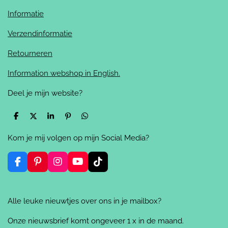
Informatie
Verzendinformatie
Retourneren
Information webshop in English.
Deel je mijn website?
D
D
S
P
D
e
e
h
i
e
l
e
a
n
l
Kom je mij volgen op mijn Social Media?
e
l
r
n
e
n
e
e
n
n
F
P
I
Y
T
a
i
n
o
i
c
n
s
u
k
e
t
t
T
T
Alle leuke nieuwtjes over ons in je mailbox?
b
e
a
u
o
o
r
g
b
k
o
e
r
e
Onze nieuwsbrief komt ongeveer 1 x in de maand.