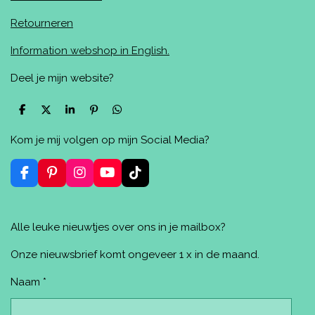
Retourneren
Information webshop in English.
Deel je mijn website?
D
D
S
P
D
e
e
h
i
e
l
e
a
n
l
Kom je mij volgen op mijn Social Media?
e
l
r
n
e
n
e
e
n
n
F
P
I
Y
T
a
i
n
o
i
c
n
s
u
k
e
t
t
T
T
Alle leuke nieuwtjes over ons in je mailbox?
b
e
a
u
o
o
r
g
b
k
o
e
r
e
Onze nieuwsbrief komt ongeveer 1 x in de maand.
k
s
a
t
m
Naam *