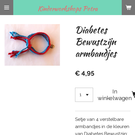
Ga
Kinderworkshops Petra
direct
naar
Diabetes
de
hoofdinhoud
Bewustzijn
armbandjes
€ 4,95
In
winkelwagen
Setje van 4 verstelbare
armbandjes in de kleuren
van Diabetes Bewustzijn: