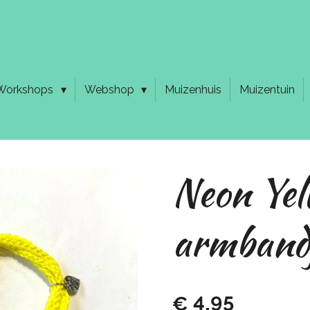
Workshops
Webshop
Muizenhuis
Muizentuin
Neon Yel
armband
€ 4,95