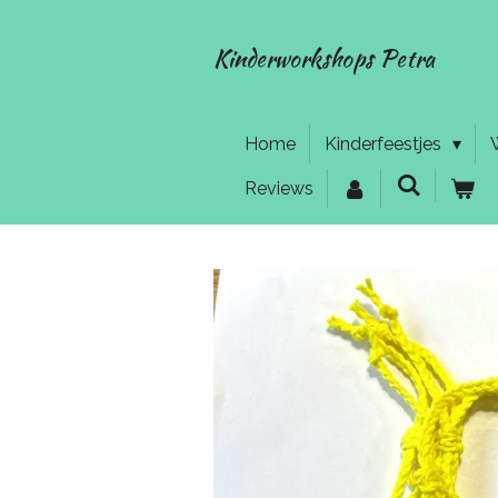
Ga
direct
Kinderworkshops Petra
naar
de
hoofdinhoud
Home
Kinderfeestjes
Reviews