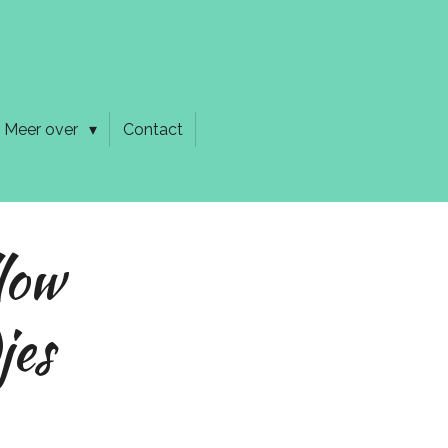
Meer over
Contact
low
jes