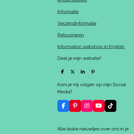
kinderfeestjes
Informatie
Verzendinformatie
Retourneren
Information webshop in English.
Deel je mijn website?
D
D
S
P
e
e
h
i
l
e
a
n
Kom je mij volgen op mijn Social
e
l
r
n
n
e
e
Media?
n
F
P
I
Y
T
a
i
n
o
i
c
n
s
u
k
e
t
t
T
T
Alle leuke nieuwtjes over ons in je
b
e
a
u
o