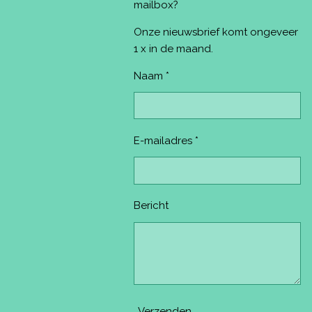
o
r
g
b
k
mailbox?
o
e
r
e
k
s
a
Onze nieuwsbrief komt ongeveer
t
m
1 x in de maand.
Naam *
E-mailadres *
Bericht
Verzenden