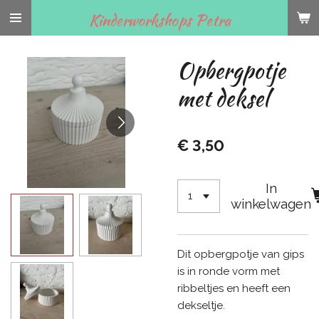
Ga
Kinderworkshops Petra
direct
naar
Opbergpotje
de
hoofdinhoud
met deksel
€ 3,50
In
winkelwagen
Dit opbergpotje van gips
is in ronde vorm met
ribbeltjes en heeft een
dekseltje.