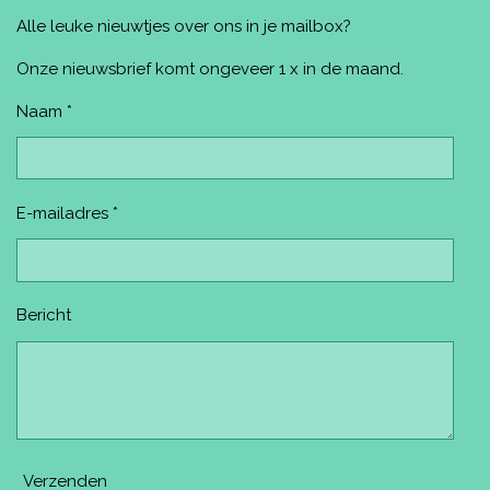
e
t
t
T
T
Alle leuke nieuwtjes over ons in je mailbox?
b
e
a
u
o
o
r
g
b
k
o
e
r
e
Onze nieuwsbrief komt ongeveer 1 x in de maand.
k
s
a
t
m
Naam *
E-mailadres *
Bericht
Verzenden