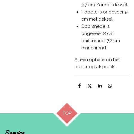
3,7 cm Zonder deksel.
Hoogte is ongeveer 9
cm met deksel.
Doorsnede is
ongeveer 8 cm
buitenrand, 7,2 cm
binnenrand
Alleen ophalen in het
atelier op afspraak.
D
D
S
D
e
e
h
e
l
e
a
l
e
l
r
e
n
e
n
TOP
Service