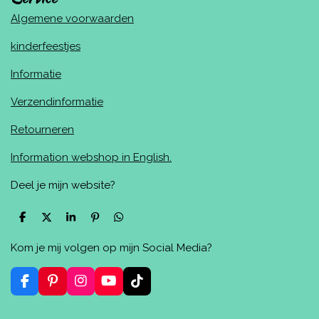
Algemene voorwaarden
kinderfeestjes
Informatie
Verzendinformatie
Retourneren
Information webshop in English.
Deel je mijn website?
D
D
S
P
D
e
e
h
i
e
l
e
a
n
l
Kom je mij volgen op mijn Social Media?
e
l
r
n
e
n
e
e
n
n
F
P
I
Y
T
a
i
n
o
i
c
n
s
u
k