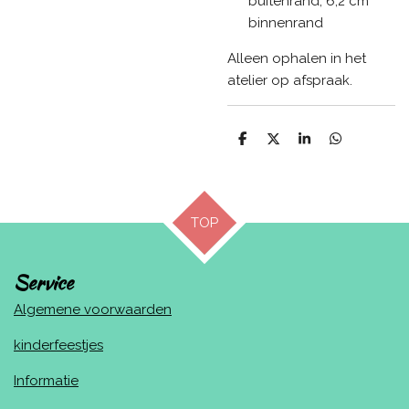
buitenrand, 6,2 cm
binnenrand
Alleen ophalen in het
atelier op afspraak.
D
D
S
D
e
e
h
e
l
e
a
l
e
l
r
e
n
e
n
TOP
Service
Algemene voorwaarden
kinderfeestjes
Informatie