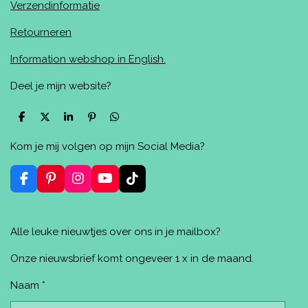
Verzendinformatie
Retourneren
Information webshop in English.
Deel je mijn website?
D
D
S
P
D
e
e
h
i
e
l
e
a
n
l
Kom je mij volgen op mijn Social Media?
e
l
r
n
e
n
e
e
n
n
F
P
I
Y
T
a
i
n
o
i
c
n
s
u
k
e
t
t
T
T
Alle leuke nieuwtjes over ons in je mailbox?
b
e
a
u
o
o
r
g
b
k
o
e
r
e
Onze nieuwsbrief komt ongeveer 1 x in de maand.
k
s
a
t
m
Naam *