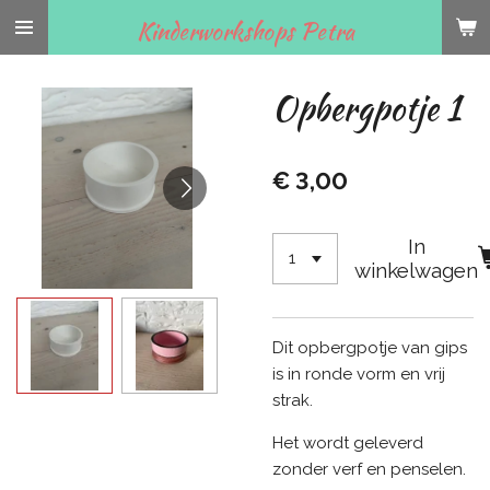
Ga
Kinderworkshops Petra
direct
naar
Opbergpotje 1
de
hoofdinhoud
€ 3,00
In
winkelwagen
Dit opbergpotje van gips
is in ronde vorm en vrij
strak.
Het wordt geleverd
zonder verf en penselen.