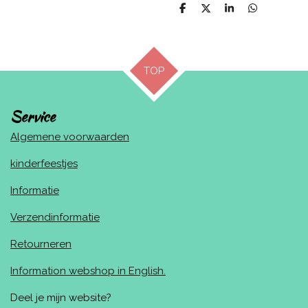
D
D
S
D
e
e
h
e
l
e
a
l
e
l
r
e
n
e
n
TOP
Service
Algemene voorwaarden
kinderfeestjes
Informatie
Verzendinformatie
Retourneren
Information webshop in English.
Deel je mijn website?