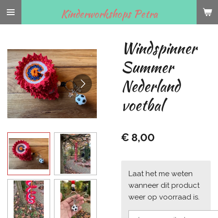
Ga
Kinderworkshops Petra
direct
naar
Windspinner
de
hoofdinhoud
Summer
Nederland
voetbal
€ 8,00
Laat het me weten
wanneer dit product
weer op voorraad is.