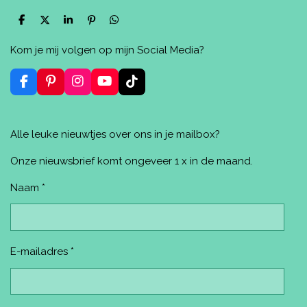
D
D
S
P
D
e
e
h
i
e
l
e
a
n
l
Kom je mij volgen op mijn Social Media?
e
l
r
n
e
n
e
e
n
n
F
P
I
Y
T
a
i
n
o
i
c
n
s
u
k
e
t
t
T
T
Alle leuke nieuwtjes over ons in je mailbox?
b
e
a
u
o
o
r
g
b
k
o
e
r
e
Onze nieuwsbrief komt ongeveer 1 x in de maand.
k
s
a
t
m
Naam *
E-mailadres *