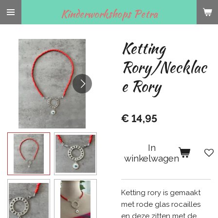
Ga
Kinderworkshops Petra
direct
naar
Ketting
de
hoofdinhoud
Rory/Necklac
e Rory
€ 14,95
In
winkelwagen
Ketting rory is gemaakt
met rode glas rocailles
en deze zitten met de