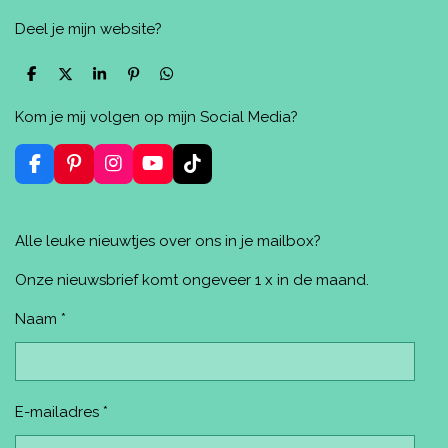
Deel je mijn website?
D
D
S
P
D
e
e
h
i
e
l
e
a
n
l
Kom je mij volgen op mijn Social Media?
e
l
r
n
e
n
e
e
n
n
F
P
I
Y
T
a
i
n
o
i
c
n
s
u
k
e
t
t
T
T
Alle leuke nieuwtjes over ons in je mailbox?
b
e
a
u
o
o
r
g
b
k
o
e
r
e
Onze nieuwsbrief komt ongeveer 1 x in de maand.
k
s
a
t
m
Naam *
E-mailadres *