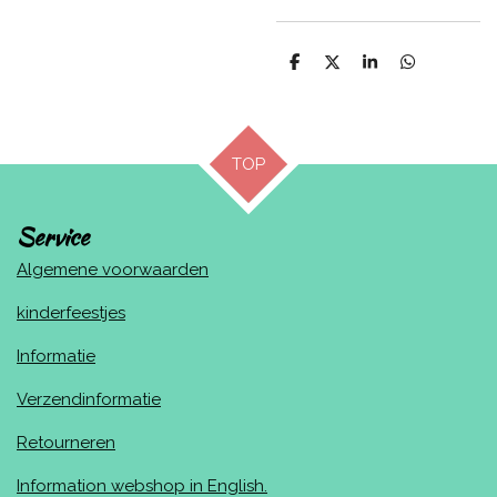
D
D
S
D
e
e
h
e
l
e
a
l
e
l
r
e
n
e
n
TOP
Service
Algemene voorwaarden
kinderfeestjes
Informatie
Verzendinformatie
Retourneren
Information webshop in English.