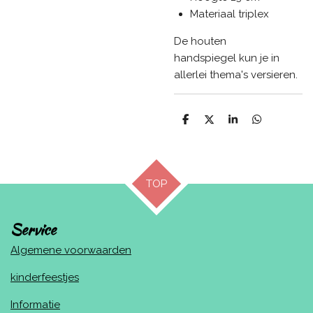
Materiaal triplex
De houten
handspiegel kun je in
allerlei thema's versieren.
D
D
S
D
e
e
h
e
l
e
a
l
e
l
r
e
n
e
n
TOP
Service
Algemene voorwaarden
kinderfeestjes
Informatie