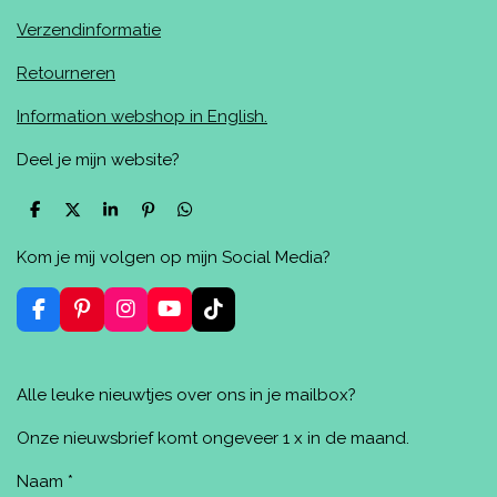
Verzendinformatie
Retourneren
Information webshop in English.
Deel je mijn website?
D
D
S
P
D
e
e
h
i
e
l
e
a
n
l
Kom je mij volgen op mijn Social Media?
e
l
r
n
e
n
e
e
n
n
F
P
I
Y
T
a
i
n
o
i
c
n
s
u
k
e
t
t
T
T
Alle leuke nieuwtjes over ons in je mailbox?
b
e
a
u
o
o
r
g
b
k
o
e
r
e
Onze nieuwsbrief komt ongeveer 1 x in de maand.
k
s
a
t
m
Naam *