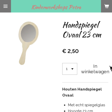
Ga
Kinderworkshops Petra
direct
naar
Handspiegel
de
hoofdinhoud
Ovaal 23 cm
€ 2,50
In
winkelwagen
Houten Handspiegel
Ovaal
Met echt spiegelglas
Hoogte 23 cm