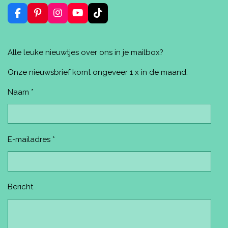
n
e
e
n
n
F
P
I
Y
T
a
i
n
o
i
c
n
s
u
k
e
t
t
T
T
Alle leuke nieuwtjes over ons in je mailbox?
b
e
a
u
o
o
r
g
b
k
o
e
r
e
Onze nieuwsbrief komt ongeveer 1 x in de maand.
k
s
a
t
m
Naam *
E-mailadres *
Bericht