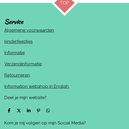
TOP
Service
Algemene voorwaarden
kinderfeestjes
Informatie
Verzendinformatie
Retourneren
Information webshop in English.
Deel je mijn website?
D
D
S
P
D
e
e
h
i
e
l
e
a
n
l
Kom je mij volgen op mijn Social Media?
e
l
r
n
e