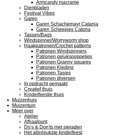
Armcandy macrame
Dienbladen
Festival Vibes
Garen
Garen Schachemayr Catania
Garen Scheepjes Catona
Tassen/Bags
Windspinner/Worryworm shop
Haakpatronen/Crochet patterns
Patronen Windspinners
Patronen gelukspoppetjes
Patronen Granny squares
Patronen Kleding
Patronen Tasjes
Patronen diversen
In opdracht gemaakt
Creatief thuis
Kinderfeestje thuis
Muizenhuis
Muizentuin
Meer over
Atelier
Afhaalpunt
Do's & Don'ts met sieraden
Het allerleukste kinderfeest