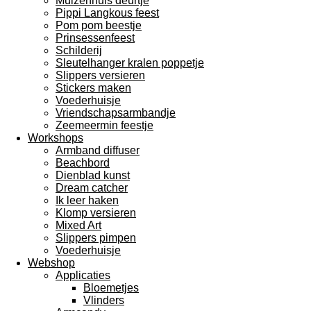
Muizenhuis deurtje
Pippi Langkous feest
Pom pom beestje
Prinsessenfeest
Schilderij
Sleutelhanger kralen poppetje
Slippers versieren
Stickers maken
Voederhuisje
Vriendschapsarmbandje
Zeemeermin feestje
Workshops
Armband diffuser
Beachbord
Dienblad kunst
Dream catcher
Ik leer haken
Klomp versieren
Mixed Art
Slippers pimpen
Voederhuisje
Webshop
Applicaties
Bloemetjes
Vlinders