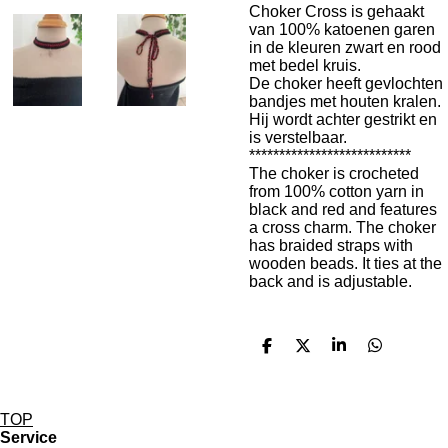
Choker Cross is gehaakt
van 100% katoenen garen
in de kleuren zwart en rood
met bedel kruis.
De choker heeft gevlochten
bandjes met houten kralen.
Hij wordt achter gestrikt en
is verstelbaar.
***************************
The choker is crocheted
from 100% cotton yarn in
black and red and features
a cross charm. The choker
has braided straps with
wooden beads. It ties at the
back and is adjustable.
D
D
S
D
e
e
h
e
l
e
a
l
e
l
r
e
n
e
n
TOP
Service