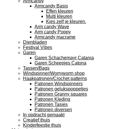
Armcandy
Armcandy Basis
Effen kleuren
Multi kleuren
Kies zelf je kleuren.
Arm candy Wave
Arm candy Poppy
Armcandy macrame
Dienbladen
Festival Vibes
Garen
Garen Schachemayr Catania
Garen Scheepjes Catona
Tassen/Bags
Windspinner/Worryworm shop
Haakpatronen/Crochet patterns
Patronen Windspinners
Patronen gelukspoppetjes
Patronen Granny squares
Patronen Kleding
Patronen Tasjes
Patronen diversen
In opdracht gemaakt
Creatief thuis
Kinderfeestje thuis