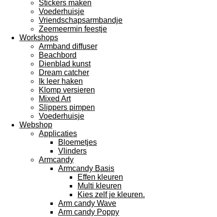
Stickers maken
Voederhuisje
Vriendschapsarmbandje
Zeemeermin feestje
Workshops
Armband diffuser
Beachbord
Dienblad kunst
Dream catcher
Ik leer haken
Klomp versieren
Mixed Art
Slippers pimpen
Voederhuisje
Webshop
Applicaties
Bloemetjes
Vlinders
Armcandy
Armcandy Basis
Effen kleuren
Multi kleuren
Kies zelf je kleuren.
Arm candy Wave
Arm candy Poppy