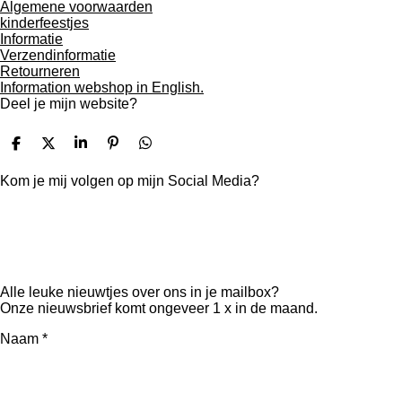
Algemene voorwaarden
kinderfeestjes
Informatie
Verzendinformatie
Retourneren
Information webshop in English.
Deel je mijn website?
D
D
S
P
D
e
e
h
i
e
l
e
a
n
l
Kom je mij volgen op mijn Social Media?
e
l
r
n
e
n
e
e
n
n
F
P
I
Y
T
a
i
n
o
i
c
n
s
u
k
e
t
t
T
T
Alle leuke nieuwtjes over ons in je mailbox?
b
e
a
u
o
Onze nieuwsbrief komt ongeveer 1 x in de maand.
o
r
g
b
k
o
e
r
e
Naam *
k
s
a
t
m