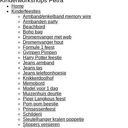
Kinderworkshops Petra
Home
Kinderfeestjes
Armband/enkelband memory wire
Armbanden party
Beachbord
Boho bag
Dromenvanger met web
Dromenvanger hout
Formule 1 feest
Gympen Pimpen
Harry Potter feestje
Jeans armband
Jeans tas
Jeans telefoonhoesje
Knikkerdoolhof
Memobord
Model voor 1 dag
Muizenhuis deurtje
Pippi Langkous feest
Pom pom beestje
Prinsessenfeest
Schilderij
Sleutelhanger kralen poppetje
Slippers versieren