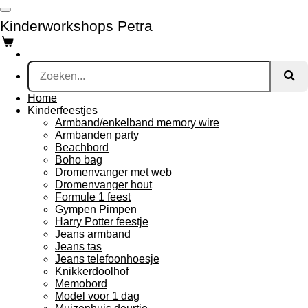
Ga
Kinderworkshops Petra
direct
naar
de
hoofdinhoud
Home
Kinderfeestjes
Armband/enkelband memory wire
Armbanden party
Beachbord
Boho bag
Dromenvanger met web
Dromenvanger hout
Formule 1 feest
Gympen Pimpen
Harry Potter feestje
Jeans armband
Jeans tas
Jeans telefoonhoesje
Knikkerdoolhof
Memobord
Model voor 1 dag