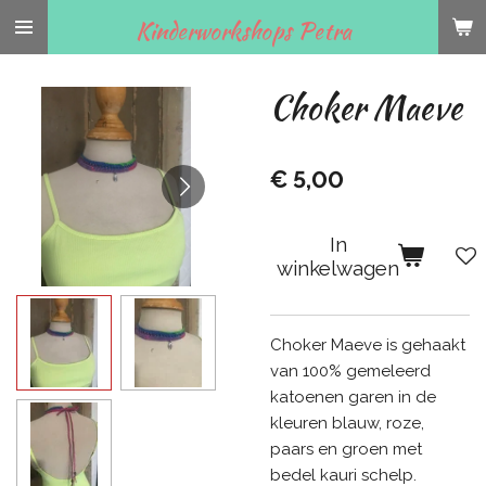
Ga
Kinderworkshops Petra
direct
naar
Choker Maeve
de
hoofdinhoud
€ 5,00
In
winkelwagen
Choker Maeve is gehaakt
van 100% gemeleerd
katoenen garen in de
kleuren blauw, roze,
paars en groen met
bedel kauri schelp.