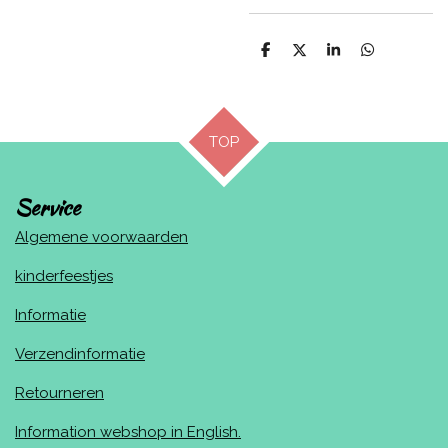
D
D
S
D
e
e
h
e
l
e
a
l
e
l
r
e
n
e
n
TOP
Service
Algemene voorwaarden
kinderfeestjes
Informatie
Verzendinformatie
Retourneren
Information webshop in English.