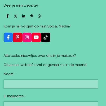
Deel je mijn website?
D
D
S
P
D
e
e
h
i
e
l
e
a
n
l
Kom je mij volgen op mijn Social Media?
e
l
r
n
e
n
e
e
n
n
F
P
I
Y
T
a
i
n
o
i
c
n
s
u
k
e
t
t
T
T
Alle leuke nieuwtjes over ons in je mailbox?
b
e
a
u
o
o
r
g
b
k
o
e
r
e
Onze nieuwsbrief komt ongeveer 1 x in de maand.
k
s
a
t
m
Naam *
E-mailadres *