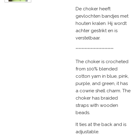
De choker heeft
gevlochten bandjes met
houten kralen. Hij wordt
achter gestrikt en is
verstelbaar.
*************************
The choker is crocheted
from 100% blended
cotton yarn in blue, pink,
purple, and green, it has
a cowrie shell charm. The
choker has braided
straps with wooden
beads.
It ties at the back and is
adjustable.