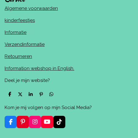
Algemene voorwaarden
kinderfeestjes
Informatie
Verzendinformatie
Retourneren
Information webshop in English.
Deel je mijn website?
D
D
S
P
D
e
e
h
i
e
l
e
a
n
l
Kom je mij volgen op mijn Social Media?
e
l
r
n
e
n
e
e
n
n
F
P
I
Y
T
a
i
n
o
i
c
n
s
u
k