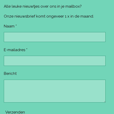
e
t
t
T
T
Alle leuke nieuwtjes over ons in je mailbox?
b
e
a
u
o
o
r
g
b
k
o
e
r
e
Onze nieuwsbrief komt ongeveer 1 x in de maand.
k
s
a
t
m
Naam *
E-mailadres *
Bericht
Verzenden