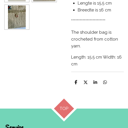
Lengte is 15,5 cm
Breedte is 16 cm
************************
The shoulder bag is
crocheted from cotton
yarn.
Length: 15.5 cm Width: 16
cm
D
D
S
D
e
e
h
e
l
e
a
l
e
l
r
e
n
e
n
TOP
Service