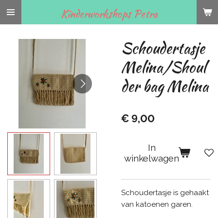
Ga
Kinderworkshops Petra
direct
naar
Schoudertasje
de
hoofdinhoud
Melina/Shoul
der bag Melina
€ 9,00
In
winkelwagen
Schoudertasje is gehaakt
van katoenen garen.