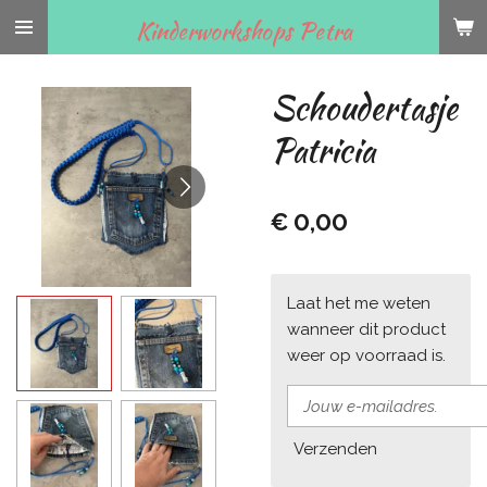
Ga
Kinderworkshops Petra
direct
naar
Schoudertasje
de
hoofdinhoud
Patricia
€ 0,00
Laat het me weten
wanneer dit product
weer op voorraad is.
Verzenden