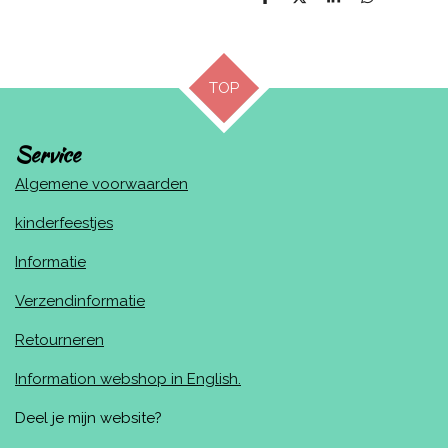
D
D
S
D
e
e
h
e
l
e
a
l
e
l
r
e
n
e
n
TOP
Service
Algemene voorwaarden
kinderfeestjes
Informatie
Verzendinformatie
Retourneren
Information webshop in English.
Deel je mijn website?