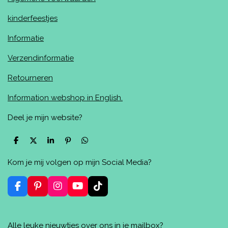
kinderfeestjes
Informatie
Verzendinformatie
Retourneren
Information webshop in English.
Deel je mijn website?
D
D
S
P
D
e
e
h
i
e
l
e
a
n
l
Kom je mij volgen op mijn Social Media?
e
l
r
n
e
n
e
e
n
n
F
P
I
Y
T
a
i
n
o
i
c
n
s
u
k
e
t
t
T
T
Alle leuke nieuwtjes over ons in je mailbox?
b
e
a
u
o