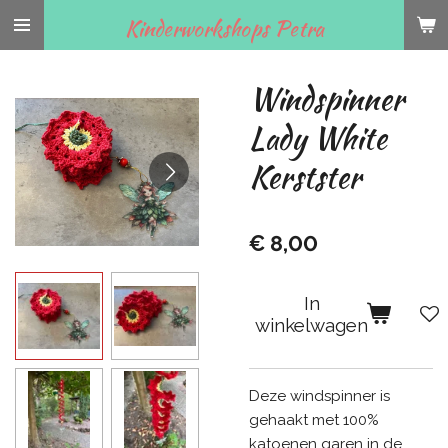
Ga
Kinderworkshops Petra
direct
naar
Windspinner
de
hoofdinhoud
Lady White
Kerstster
€ 8,00
In
winkelwagen
Deze windspinner is
gehaakt met 100%
katoenen garen in de