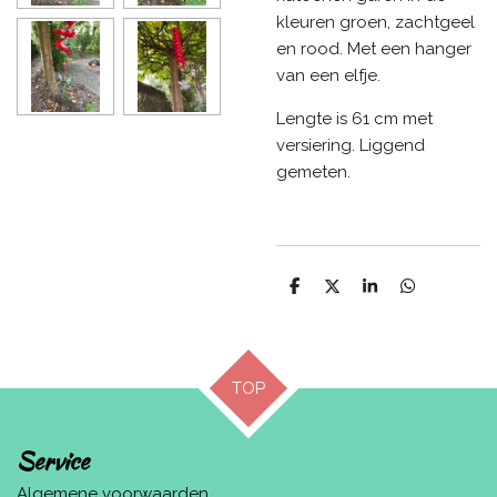
kleuren groen, zachtgeel
en rood. Met een hanger
van een elfje.
Lengte is 61 cm met
versiering. Liggend
gemeten.
D
D
S
D
e
e
h
e
l
e
a
l
e
l
r
e
n
e
n
TOP
Service
Algemene voorwaarden