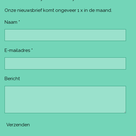
o
r
g
b
k
o
e
r
e
Onze nieuwsbrief komt ongeveer 1 x in de maand.
k
s
a
t
m
Naam *
E-mailadres *
Bericht
Verzenden