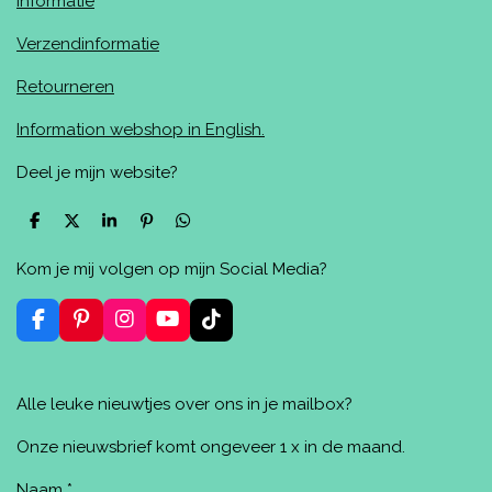
Informatie
Verzendinformatie
Retourneren
Information webshop in English.
Deel je mijn website?
D
D
S
P
D
e
e
h
i
e
l
e
a
n
l
Kom je mij volgen op mijn Social Media?
e
l
r
n
e
n
e
e
n
n
F
P
I
Y
T
a
i
n
o
i
c
n
s
u
k
e
t
t
T
T
Alle leuke nieuwtjes over ons in je mailbox?
b
e
a
u
o
o
r
g
b
k
o
e
r
e
Onze nieuwsbrief komt ongeveer 1 x in de maand.
k
s
a
t
m
Naam *