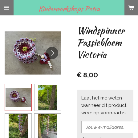
Ga
Kinderworkshops Petra
direct
naar
Windspinner
de
hoofdinhoud
Passiebloem
Victoria
€ 8,00
Laat het me weten
wanneer dit product
weer op voorraad is.