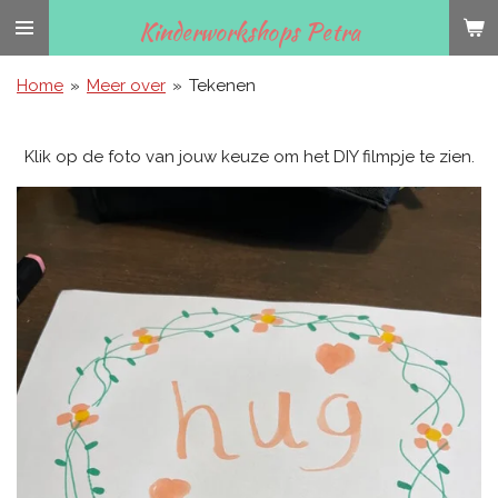
Ga
Kinderworkshops Petra
direct
naar
Home
»
Meer over
»
Tekenen
de
hoofdinhoud
Klik op de foto van jouw keuze om het DIY filmpje te zien.