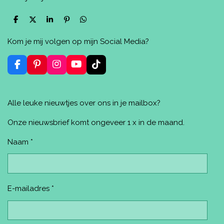
D
D
S
P
D
e
e
h
i
e
l
e
a
n
l
Kom je mij volgen op mijn Social Media?
e
l
r
n
e
n
e
e
n
n
F
P
I
Y
T
a
i
n
o
i
c
n
s
u
k
e
t
t
T
T
Alle leuke nieuwtjes over ons in je mailbox?
b
e
a
u
o
o
r
g
b
k
o
e
r
e
Onze nieuwsbrief komt ongeveer 1 x in de maand.
k
s
a
t
m
Naam *
E-mailadres *