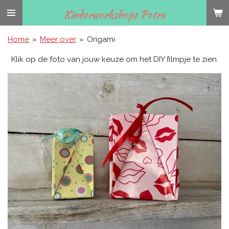
Ga
Kinderworkshops Petra
direct
naar
Home
»
Meer over
»
Origami
de
Klik op de foto van jouw keuze om het DIY filmpje te zien.
hoofdinhoud