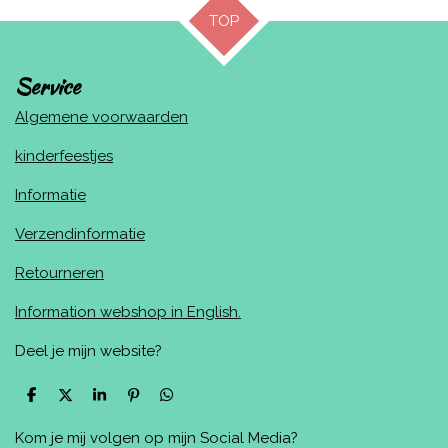
TOP
Service
Algemene voorwaarden
kinderfeestjes
Informatie
Verzendinformatie
Retourneren
Information webshop in English.
Deel je mijn website?
D
D
S
P
D
e
e
h
i
e
l
e
a
n
l
Kom je mij volgen op mijn Social Media?
e
l
r
n
e