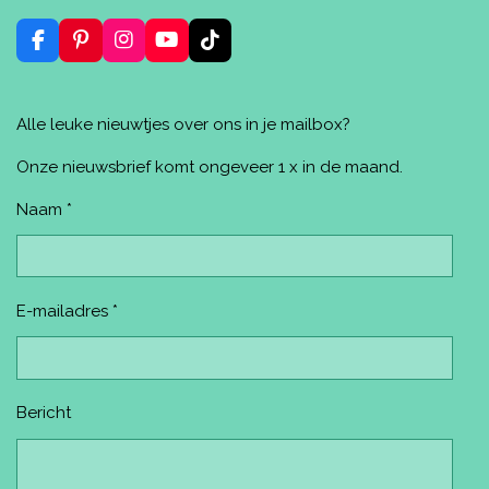
n
e
e
n
n
F
P
I
Y
T
a
i
n
o
i
c
n
s
u
k
e
t
t
T
T
Alle leuke nieuwtjes over ons in je mailbox?
b
e
a
u
o
o
r
g
b
k
o
e
r
e
Onze nieuwsbrief komt ongeveer 1 x in de maand.
k
s
a
t
m
Naam *
E-mailadres *
Bericht