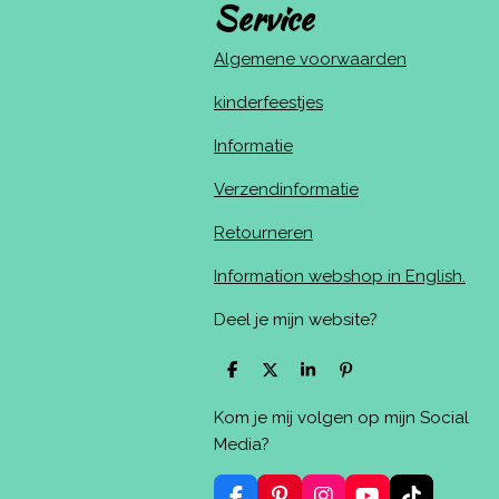
Service
Algemene voorwaarden
kinderfeestjes
Informatie
Verzendinformatie
Retourneren
Information webshop in English.
Deel je mijn website?
D
D
S
P
e
e
h
i
l
e
a
n
Kom je mij volgen op mijn Social
e
l
r
n
n
e
e
Media?
n