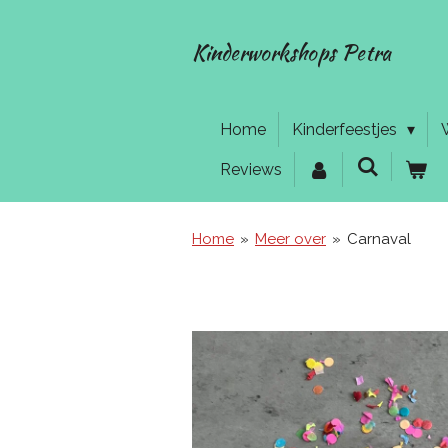
Ga
direct
Kinderworkshops Petra
naar
de
hoofdinhoud
Home
Kinderfeestjes
Reviews
Home
»
Meer over
»
Carnaval