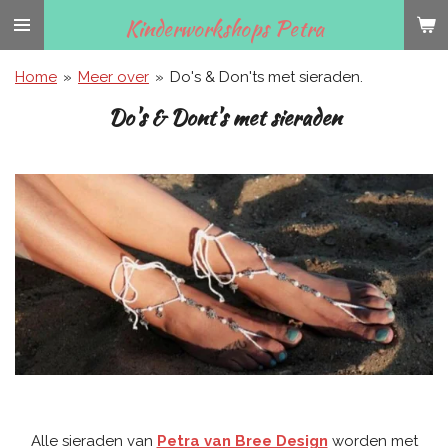
Ga
Kinderworkshops Petra
direct
naar
Home
»
Meer over
»
Do's & Don'ts met sieraden.
de
Do's & Dont's met sieraden
hoofdinhoud
Alle sieraden van
Petra van Bree Design
worden met