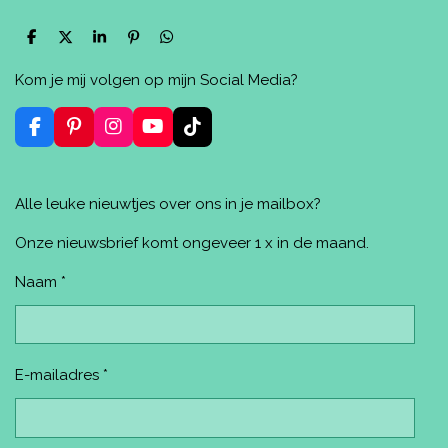
D
D
S
P
D
e
e
h
i
e
l
e
a
n
l
Kom je mij volgen op mijn Social Media?
e
l
r
n
e
n
e
e
n
n
F
P
I
Y
T
a
i
n
o
i
c
n
s
u
k
e
t
t
T
T
Alle leuke nieuwtjes over ons in je mailbox?
b
e
a
u
o
o
r
g
b
k
o
e
r
e
Onze nieuwsbrief komt ongeveer 1 x in de maand.
k
s
a
t
m
Naam *
E-mailadres *