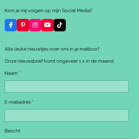
e
e
h
i
e
l
e
a
n
l
Kom je mij volgen op mijn Social Media?
e
l
r
n
e
n
e
e
n
n
F
P
I
Y
T
a
i
n
o
i
c
n
s
u
k
e
t
t
T
T
Alle leuke nieuwtjes over ons in je mailbox?
b
e
a
u
o
o
r
g
b
k
o
e
r
e
Onze nieuwsbrief komt ongeveer 1 x in de maand.
k
s
a
t
m
Naam *
E-mailadres *
Bericht