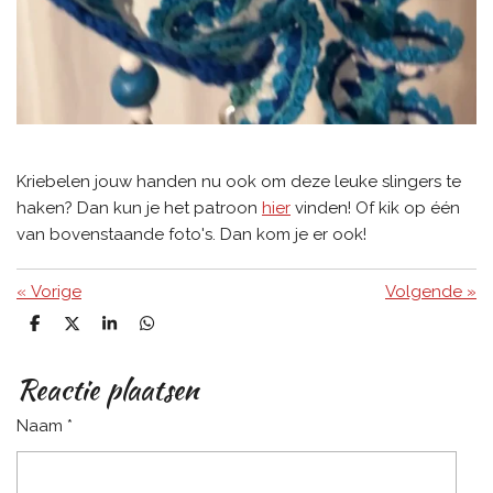
Kriebelen jouw handen nu ook om deze leuke slingers te
haken? Dan kun je het patroon
hier
vinden! Of kik op één
van bovenstaande foto's. Dan kom je er ook!
«
Vorige
Volgende
»
D
D
S
D
e
e
h
e
l
e
a
l
Reactie plaatsen
e
l
r
e
n
e
n
Naam *