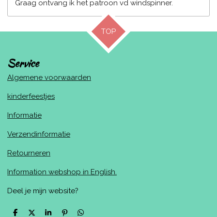
Graag ontvang ik het patroon vd windspinner.
TOP
Service
Algemene voorwaarden
kinderfeestjes
Informatie
Verzendinformatie
Retourneren
Information webshop in English.
Deel je mijn website?
D
D
S
P
D