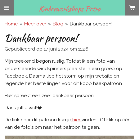
Ga
Kinderworkshops Petra
direct
naar
Home
»
Meer over
»
Blog
»
Dankbaar persoon!
de
Dankbaar persoon!
hoofdinhoud
Gepubliceerd op 17 juni 2024 om 11:26
Mijn weekend begon rustig. Totdat ik een foto van
onderstaande windspinners plaatste in een groep op
Facebook. Daarna liep het storm op mijn website en
regende het bestellingen voor dit koop haakpatroon.
Hier spreekt een zeer dankbaar persoon.
Dank jullie wel!❤️
De link naar dit patroon kun je
hier
vinden. Of klik op één
van de foto's om naar het patroon te gaan.