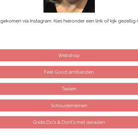
 gekomen via Instagram. Kies hieronder een link of kijk gezellig
Webshop
Feel Good armbanden
Tassen
Schouderriemen
Gratis Do's & Dont's met sieraden