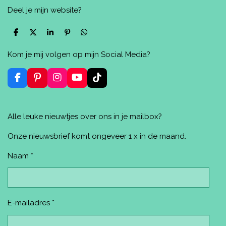
Deel je mijn website?
D
D
S
P
D
e
e
h
i
e
l
e
a
n
l
Kom je mij volgen op mijn Social Media?
e
l
r
n
e
n
e
e
n
n
F
P
I
Y
T
a
i
n
o
i
c
n
s
u
k
e
t
t
T
T
Alle leuke nieuwtjes over ons in je mailbox?
b
e
a
u
o
o
r
g
b
k
o
e
r
e
Onze nieuwsbrief komt ongeveer 1 x in de maand.
k
s
a
t
m
Naam *
E-mailadres *