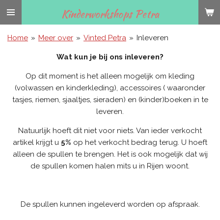
Ga
Kinderworkshops Petra
direct
naar
Home
»
Meer over
»
Vinted Petra
»
Inleveren
de
Wat kun je bij ons inleveren?
hoofdinhoud
Op dit moment is het alleen mogelijk om kleding
(volwassen en kinderkleding), accessoires ( waaronder
tasjes, riemen, sjaaltjes, sieraden) en (kinder)boeken in te
leveren.
Natuurlijk hoeft dit niet voor niets. Van ieder verkocht
artikel krijgt u
5%
op het verkocht bedrag terug. U hoeft
alleen de spullen te brengen. Het is ook mogelijk dat wij
de spullen komen halen mits u in Rijen woont.
De spullen kunnen ingeleverd worden op afspraak.