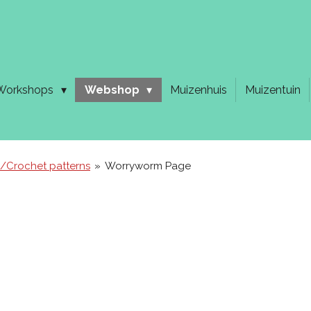
Workshops
Webshop
Muizenhuis
Muizentuin
/Crochet patterns
»
Worryworm Page