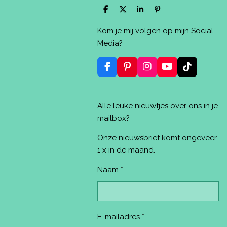
D
D
S
P
e
e
h
i
l
e
a
n
Kom je mij volgen op mijn Social
e
l
r
n
n
e
e
Media?
n
F
P
I
Y
T
a
i
n
o
i
c
n
s
u
k
e
t
t
T
T
Alle leuke nieuwtjes over ons in je
b
e
a
u
o
o
r
g
b
k
mailbox?
o
e
r
e
k
s
a
Onze nieuwsbrief komt ongeveer
t
m
1 x in de maand.
Naam *
E-mailadres *