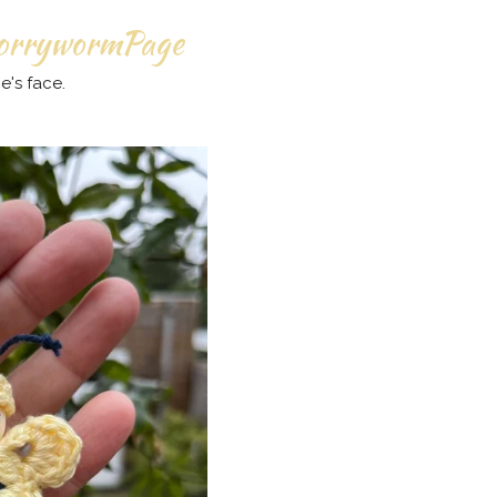
rrywormPage
e's face.