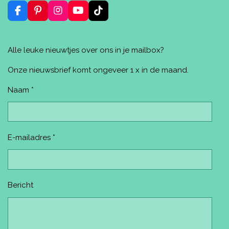
n
F
P
I
Y
T
a
i
n
o
i
c
n
s
u
k
e
t
t
T
T
Alle leuke nieuwtjes over ons in je mailbox?
b
e
a
u
o
o
r
g
b
k
o
e
r
e
Onze nieuwsbrief komt ongeveer 1 x in de maand.
k
s
a
t
m
Naam *
E-mailadres *
Bericht