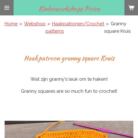
Ga
Kinderworkshops Petra
direct
naar
Home
»
Webshop
»
Haakpatronen/Crochet
»
Granny
de
patterns
square Kruis
hoofdinhoud
Haakpatroon granny square Kruis
Wat zijn granny's leuk om te haken!
Granny squares are so much fun to crochet!