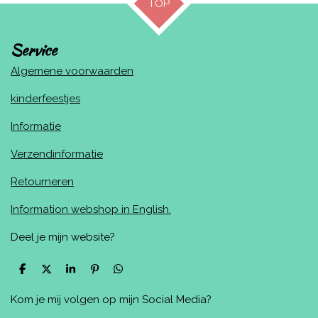
TOP
Service
Algemene voorwaarden
kinderfeestjes
Informatie
Verzendinformatie
Retourneren
Information webshop in English.
Deel je mijn website?
D
D
S
P
D
e
e
h
i
e
l
e
a
n
l
Kom je mij volgen op mijn Social Media?
e
l
r
n
e
n
e
e
n