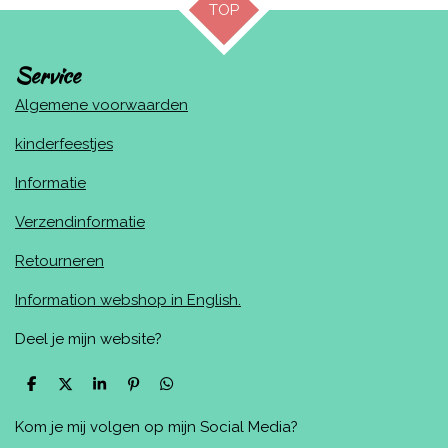
TOP
Service
Algemene voorwaarden
kinderfeestjes
Informatie
Verzendinformatie
Retourneren
Information webshop in English.
Deel je mijn website?
D
D
S
P
D
e
e
h
i
e
l
e
a
n
l
Kom je mij volgen op mijn Social Media?
e
l
r
n
e