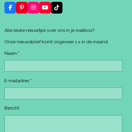
n
e
e
n
n
F
P
I
Y
T
a
i
n
o
i
c
n
s
u
k
e
t
t
T
T
Alle leuke nieuwtjes over ons in je mailbox?
b
e
a
u
o
o
r
g
b
k
o
e
r
e
Onze nieuwsbrief komt ongeveer 1 x in de maand.
k
s
a
t
m
Naam *
E-mailadres *
Bericht