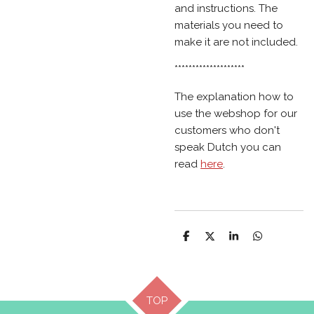
and instructions. The
materials you need to
make it are not included.
********************
The explanation how to
use the webshop for our
customers who don't
speak Dutch you can
read
here
.
D
D
S
D
e
e
h
e
l
e
a
l
e
l
r
e
n
e
n
TOP