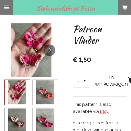
Ga
Kinderworkshops Petra
direct
naar
Patroon
de
hoofdinhoud
Vlinder
€ 1,50
In
winkelwagen
This pattern is also
available via
Etsy.
Elke dag is een feestje
met deze windspinners!