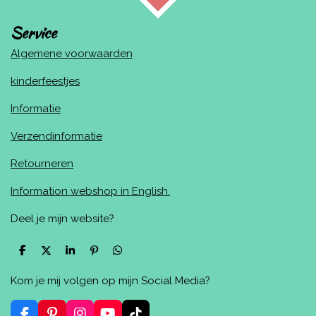
Service
Algemene voorwaarden
kinderfeestjes
Informatie
Verzendinformatie
Retourneren
Information webshop in English.
Deel je mijn website?
D
D
S
P
D
e
e
h
i
e
l
e
a
n
l
Kom je mij volgen op mijn Social Media?
e
l
r
n
e
n
e
e
n
n