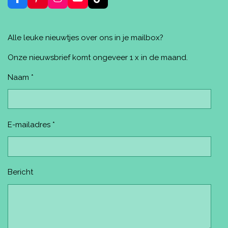
F
P
I
Y
T
a
i
n
o
i
c
n
s
u
k
e
t
t
T
T
Alle leuke nieuwtjes over ons in je mailbox?
b
e
a
u
o
o
r
g
b
k
o
e
r
e
Onze nieuwsbrief komt ongeveer 1 x in de maand.
k
s
a
t
m
Naam *
E-mailadres *
Bericht