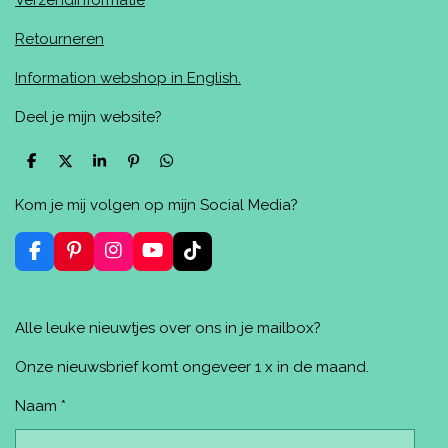
Retourneren
Information webshop in English.
Deel je mijn website?
D
D
S
P
D
e
e
h
i
e
l
e
a
n
l
Kom je mij volgen op mijn Social Media?
e
l
r
n
e
n
e
e
n
n
F
P
I
Y
T
a
i
n
o
i
c
n
s
u
k
e
t
t
T
T
Alle leuke nieuwtjes over ons in je mailbox?
b
e
a
u
o
o
r
g
b
k
o
e
r
e
Onze nieuwsbrief komt ongeveer 1 x in de maand.
k
s
a
t
m
Naam *