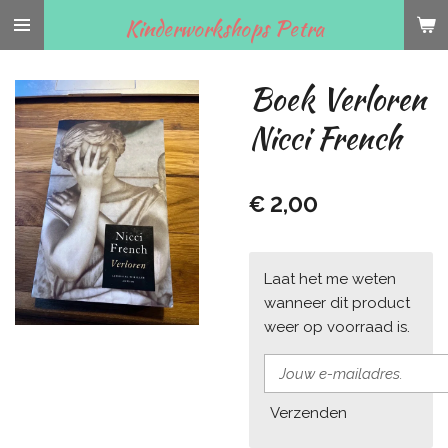
Ga
Kinderworkshops Petra
direct
naar
Boek Verloren
de
hoofdinhoud
Nicci French
€ 2,00
Laat het me weten
wanneer dit product
weer op voorraad is.
Verzenden