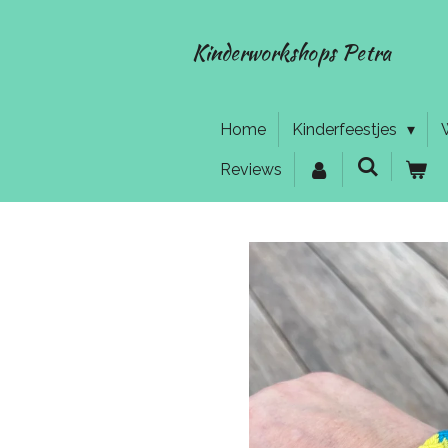
Ga
direct
Kinderworkshops Petra
naar
de
hoofdinhoud
Home
Kinderfeestjes
Reviews