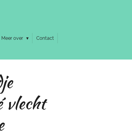
Meer over
Contact
je
 vlecht
e