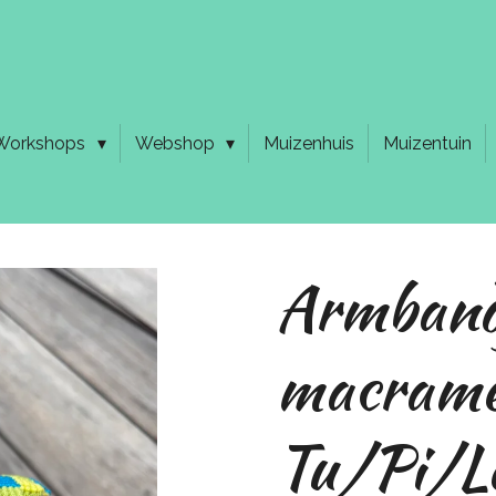
Workshops
Webshop
Muizenhuis
Muizentuin
Armband
macramé
Tu/Pi/L