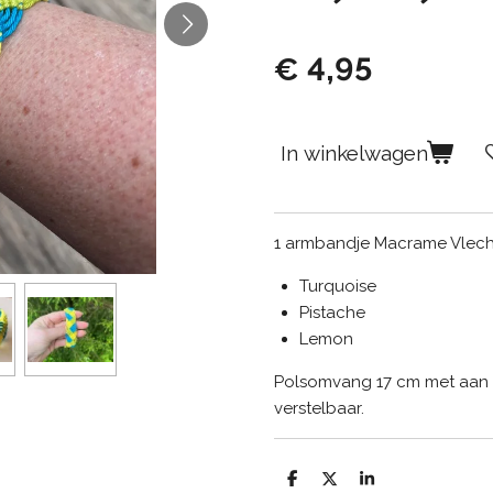
€ 4,95
In winkelwagen
1 armbandje Macrame Vlecht
Turquoise
Pistache
Lemon
Polsomvang 17 cm met aan 
verstelbaar.
D
D
S