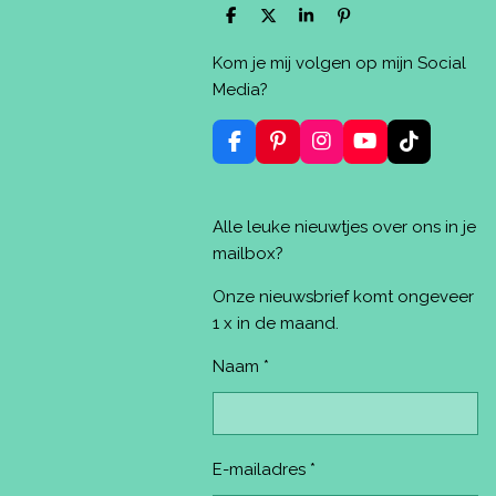
D
D
S
P
e
e
h
i
l
e
a
n
Kom je mij volgen op mijn Social
e
l
r
n
n
e
e
Media?
n
F
P
I
Y
T
a
i
n
o
i
c
n
s
u
k
e
t
t
T
T
Alle leuke nieuwtjes over ons in je
b
e
a
u
o
o
r
g
b
k
mailbox?
o
e
r
e
k
s
a
Onze nieuwsbrief komt ongeveer
t
m
1 x in de maand.
Naam *
E-mailadres *