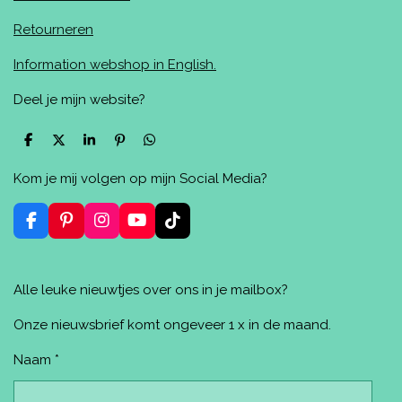
Retourneren
Information webshop in English.
Deel je mijn website?
D
D
S
P
D
e
e
h
i
e
l
e
a
n
l
Kom je mij volgen op mijn Social Media?
e
l
r
n
e
n
e
e
n
n
F
P
I
Y
T
a
i
n
o
i
c
n
s
u
k
e
t
t
T
T
Alle leuke nieuwtjes over ons in je mailbox?
b
e
a
u
o
o
r
g
b
k
o
e
r
e
Onze nieuwsbrief komt ongeveer 1 x in de maand.
k
s
a
t
m
Naam *