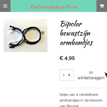
Ga
Kinderworkshops Petra
direct
naar
Bipolar
de
hoofdinhoud
bewustzijn
armbandjes
€ 4,95
In
winkelwagen
Setje van 4 verstelbare
armbandjes in de kleuren
van Bipolar: