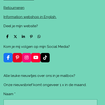
Retourneren
Information webshop in English.
Deel je mijn website?
D
D
S
P
D
e
e
h
i
e
l
e
a
n
l
Kom je mij volgen op mijn Social Media?
e
l
r
n
e
n
e
e
n
n
F
P
I
Y
T
a
i
n
o
i
c
n
s
u
k
e
t
t
T
T
Alle leuke nieuwtjes over ons in je mailbox?
b
e
a
u
o
o
r
g
b
k
o
e
r
e
Onze nieuwsbrief komt ongeveer 1 x in de maand.
k
s
a
t
m
Naam *