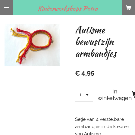
Ga
Kinderworkshops Petra
direct
naar
Autisme
de
hoofdinhoud
bewustzijn
armbandjes
€ 4,95
In
winkelwagen
Setje van 4 verstelbare
armbandjes in de kleuren
van Autisme: