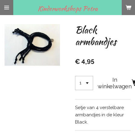
Ga
Kinderworkshops Petra
direct
naar
Black
de
hoofdinhoud
armbandjes
€ 4,95
In
winkelwagen
Setje van 4 verstelbare
armbandjes in de kleur
Black.