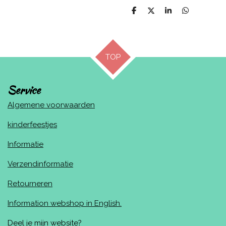
D
D
S
D
e
e
h
e
l
e
a
l
e
l
r
e
n
e
n
TOP
Service
Algemene voorwaarden
kinderfeestjes
Informatie
Verzendinformatie
Retourneren
Information webshop in English.
Deel je mijn website?