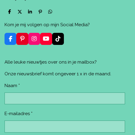
D
D
S
P
D
e
e
h
i
e
l
e
a
n
l
Kom je mij volgen op mijn Social Media?
e
l
r
n
e
n
e
e
n
n
F
P
I
Y
T
a
i
n
o
i
c
n
s
u
k
e
t
t
T
T
Alle leuke nieuwtjes over ons in je mailbox?
b
e
a
u
o
o
r
g
b
k
o
e
r
e
Onze nieuwsbrief komt ongeveer 1 x in de maand.
k
s
a
t
m
Naam *
E-mailadres *