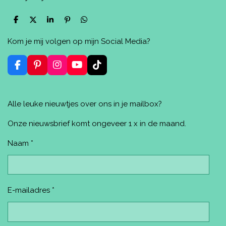
D
D
S
P
D
e
e
h
i
e
l
e
a
n
l
Kom je mij volgen op mijn Social Media?
e
l
r
n
e
n
e
e
n
n
F
P
I
Y
T
a
i
n
o
i
c
n
s
u
k
e
t
t
T
T
Alle leuke nieuwtjes over ons in je mailbox?
b
e
a
u
o
o
r
g
b
k
o
e
r
e
Onze nieuwsbrief komt ongeveer 1 x in de maand.
k
s
a
t
m
Naam *
E-mailadres *