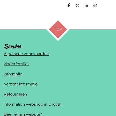
D
D
S
D
e
e
h
e
l
e
a
l
e
l
r
e
n
e
n
TOP
Service
Algemene voorwaarden
kinderfeestjes
Informatie
Verzendinformatie
Retourneren
Information webshop in English.
Deel je mijn website?