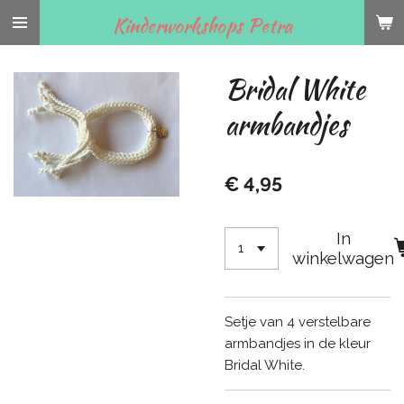
Ga
Kinderworkshops Petra
direct
naar
Bridal White
de
hoofdinhoud
armbandjes
€ 4,95
In
winkelwagen
Setje van 4 verstelbare
armbandjes in de kleur
Bridal White.