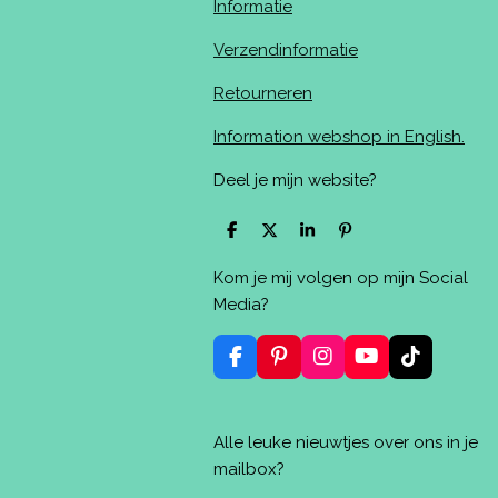
Informatie
Verzendinformatie
Retourneren
Information webshop in English.
Deel je mijn website?
D
D
S
P
e
e
h
i
l
e
a
n
Kom je mij volgen op mijn Social
e
l
r
n
n
e
e
Media?
n
F
P
I
Y
T
a
i
n
o
i
c
n
s
u
k
e
t
t
T
T
Alle leuke nieuwtjes over ons in je
b
e
a
u
o
o
r
g
b
k
mailbox?
o
e
r
e