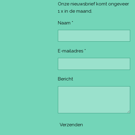
k
s
a
Onze nieuwsbrief komt ongeveer
t
m
1 x in de maand.
Naam *
E-mailadres *
Bericht
Verzenden