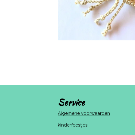
Service
Algemene voorwaarden
kinderfeestjes