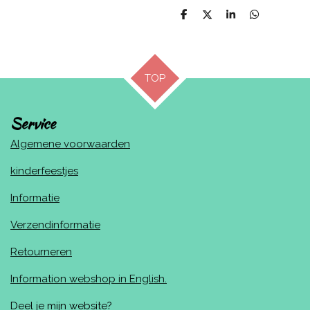
D
D
S
D
e
e
h
e
l
e
a
l
e
l
r
e
n
e
n
TOP
Service
Algemene voorwaarden
kinderfeestjes
Informatie
Verzendinformatie
Retourneren
Information webshop in English.
Deel je mijn website?