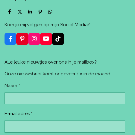
D
D
S
P
D
e
e
h
i
e
l
e
a
n
l
Kom je mij volgen op mijn Social Media?
e
l
r
n
e
n
e
e
n
n
F
P
I
Y
T
a
i
n
o
i
c
n
s
u
k
e
t
t
T
T
Alle leuke nieuwtjes over ons in je mailbox?
b
e
a
u
o
o
r
g
b
k
o
e
r
e
Onze nieuwsbrief komt ongeveer 1 x in de maand.
k
s
a
t
m
Naam *
E-mailadres *