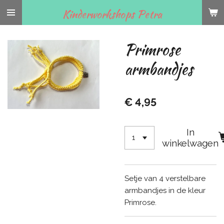
Ga
Kinderworkshops Petra
direct
naar
Primrose
de
hoofdinhoud
armbandjes
€ 4,95
In
winkelwagen
Setje van 4 verstelbare
armbandjes in de kleur
Primrose.