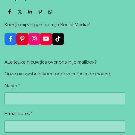
D
D
S
P
D
e
e
h
i
e
l
e
a
n
l
Kom je mij volgen op mijn Social Media?
e
l
r
n
e
n
e
e
n
n
F
P
I
Y
T
a
i
n
o
i
c
n
s
u
k
e
t
t
T
T
Alle leuke nieuwtjes over ons in je mailbox?
b
e
a
u
o
o
r
g
b
k
o
e
r
e
Onze nieuwsbrief komt ongeveer 1 x in de maand.
k
s
a
t
m
Naam *
E-mailadres *