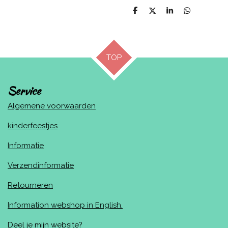
D
D
S
D
e
e
h
e
l
e
a
l
e
l
r
e
n
e
n
TOP
Service
Algemene voorwaarden
kinderfeestjes
Informatie
Verzendinformatie
Retourneren
Information webshop in English.
Deel je mijn website?