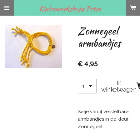
Ga
Kinderworkshops Petra
direct
naar
Zonnegeel
de
hoofdinhoud
armbandjes
€ 4,95
In
winkelwagen
Setje van 4 verstelbare
armbandjes in de kleur
Zonnegeel.