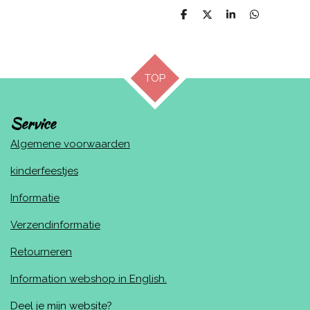
D
D
S
D
e
e
h
e
l
e
a
l
e
l
r
e
n
e
n
TOP
Service
Algemene voorwaarden
kinderfeestjes
Informatie
Verzendinformatie
Retourneren
Information webshop in English.
Deel je mijn website?