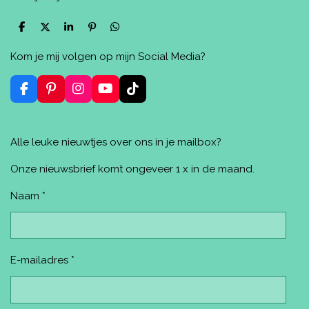
D
D
S
P
D
e
e
h
i
e
l
e
a
n
l
Kom je mij volgen op mijn Social Media?
e
l
r
n
e
n
e
e
n
n
F
P
I
Y
T
a
i
n
o
i
c
n
s
u
k
e
t
t
T
T
Alle leuke nieuwtjes over ons in je mailbox?
b
e
a
u
o
o
r
g
b
k
o
e
r
e
Onze nieuwsbrief komt ongeveer 1 x in de maand.
k
s
a
t
m
Naam *
E-mailadres *