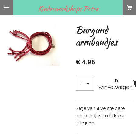
Ga
Kinderworkshops Petra
direct
naar
Burgund
de
hoofdinhoud
armbandjes
€ 4,95
In
winkelwagen
Setje van 4 verstelbare
armbandjes in de kleur
Burgund.