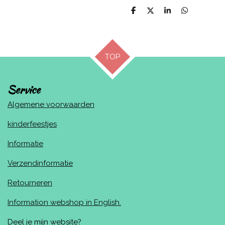
D
D
S
D
e
e
h
e
l
e
a
l
e
l
r
e
n
e
n
TOP
Service
Algemene voorwaarden
kinderfeestjes
Informatie
Verzendinformatie
Retourneren
Information webshop in English.
Deel je mijn website?