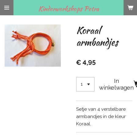
Ga
Kinderworkshops Petra
direct
naar
Koraal
de
hoofdinhoud
armbandjes
€ 4,95
In
winkelwagen
Setje van 4 verstelbare
armbandjes in de kleur
Koraal.