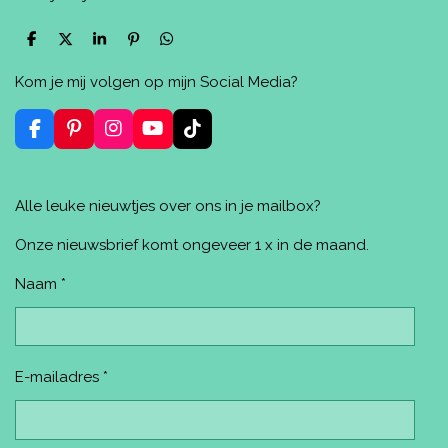
D
D
S
P
D
e
e
h
i
e
l
e
a
n
l
Kom je mij volgen op mijn Social Media?
e
l
r
n
e
n
e
e
n
n
F
P
I
Y
T
a
i
n
o
i
c
n
s
u
k
e
t
t
T
T
Alle leuke nieuwtjes over ons in je mailbox?
b
e
a
u
o
o
r
g
b
k
o
e
r
e
Onze nieuwsbrief komt ongeveer 1 x in de maand.
k
s
a
t
m
Naam *
E-mailadres *