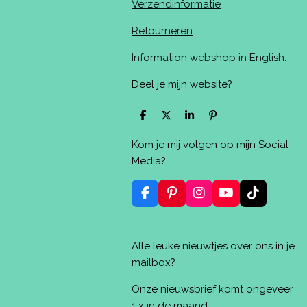
Verzendinformatie
Retourneren
Information webshop in English.
Deel je mijn website?
D
D
S
P
e
e
h
i
l
e
a
n
Kom je mij volgen op mijn Social
e
l
r
n
n
e
e
Media?
n
F
P
I
Y
T
a
i
n
o
i
c
n
s
u
k
e
t
t
T
T
Alle leuke nieuwtjes over ons in je
b
e
a
u
o
o
r
g
b
k
mailbox?
o
e
r
e
k
s
a
Onze nieuwsbrief komt ongeveer
t
m
1 x in de maand.