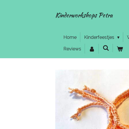
Ga
direct
Kinderworkshops Petra
naar
de
hoofdinhoud
Home
Kinderfeestjes
Reviews