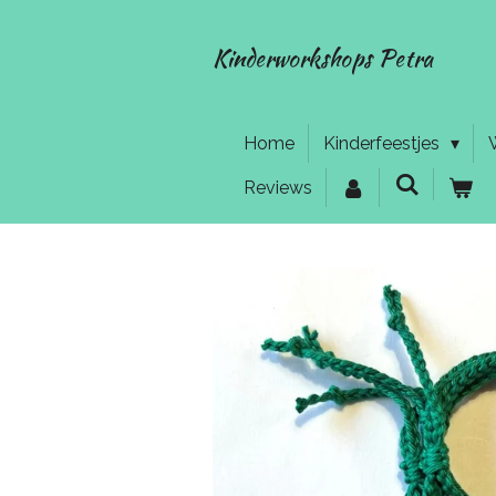
Ga
direct
Kinderworkshops Petra
naar
de
hoofdinhoud
Home
Kinderfeestjes
Reviews