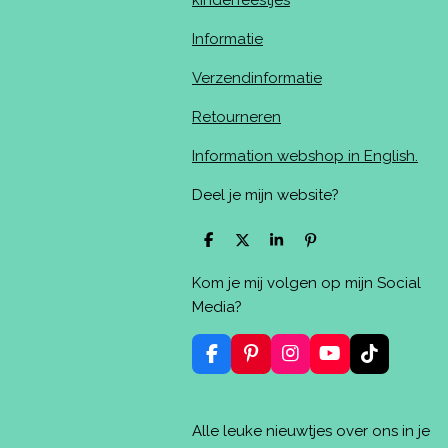
kinderfeestjes
Informatie
Verzendinformatie
Retourneren
Information webshop in English.
Deel je mijn website?
D
D
S
P
e
e
h
i
l
e
a
n
Kom je mij volgen op mijn Social
e
l
r
n
n
e
e
Media?
n
F
P
I
Y
T
a
i
n
o
i
c
n
s
u
k
e
t
t
T
T
Alle leuke nieuwtjes over ons in je
b
e
a
u
o