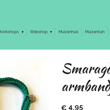
Workshops
Webshop
Muizenhuis
Muizentuin
Smarag
armband
€ 4,95