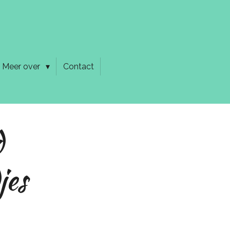
Meer over
Contact
d
jes