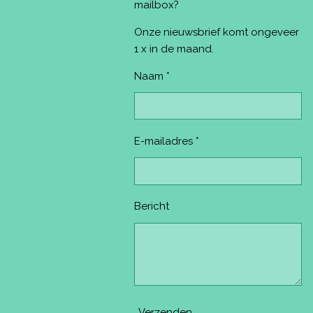
o
r
g
b
k
mailbox?
o
e
r
e
k
s
a
Onze nieuwsbrief komt ongeveer
t
m
1 x in de maand.
Naam *
E-mailadres *
Bericht
Verzenden