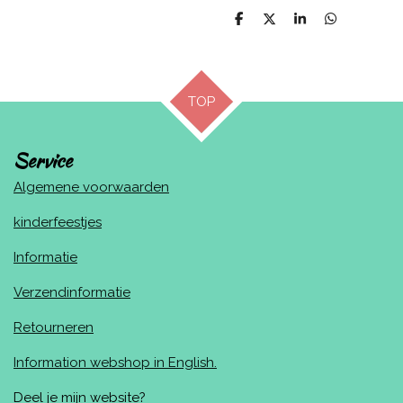
D
D
S
D
e
e
h
e
l
e
a
l
e
l
r
e
n
e
n
TOP
Service
Algemene voorwaarden
kinderfeestjes
Informatie
Verzendinformatie
Retourneren
Information webshop in English.
Deel je mijn website?